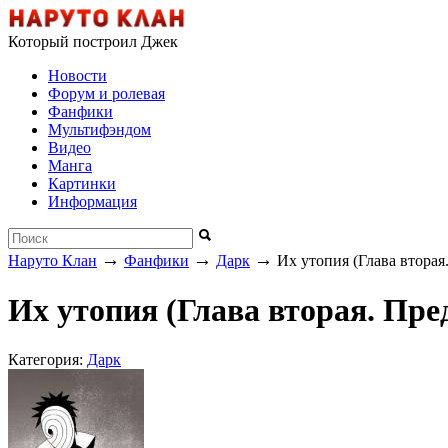
Который построил Джек
Новости
Форум и ролевая
Фанфики
Мультифэндом
Видео
Манга
Картинки
Информация
→
→
→
Наруто Клан
Фанфики
Дарк
Их утопия (Глава вторая.
Их утопия (Глава вторая. Пред
Категория:
Дарк