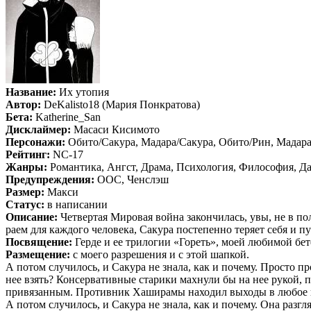
Название:
Их утопия
Автор:
DeKalisto18 (Мария Понкратова)
Бета:
Katherine_San
Дисклаймер:
Масаси Кисимото
Персонажи:
Обито/Сакура, Мадара/Сакура, Обито/Рин, Мадар
Рейтинг:
NC-17
Жанры:
Романтика, Ангст, Драма, Психология, Философия, Д
Предупреждения:
OOC, Ченслэш
Размер:
Макси
Статус:
в написании
Описание:
Четвертая Мировая война закончилась, увы, не в по
раем для каждого человека, Сакура постепенно теряет себя и п
Посвящение:
Герде и ее трилогии «Гореть», моей любимой бет
Размещение:
с моего разрешения и с этой шапкой.
А потом случилось, и Сакура не знала, как и почему. Просто п
нее взять? Консервативные старики махнули бы на нее рукой,
привязанным. Противник Хаширамы находил выходы в любое вр
А потом случилось, и Сакура не знала, как и почему. Она разг