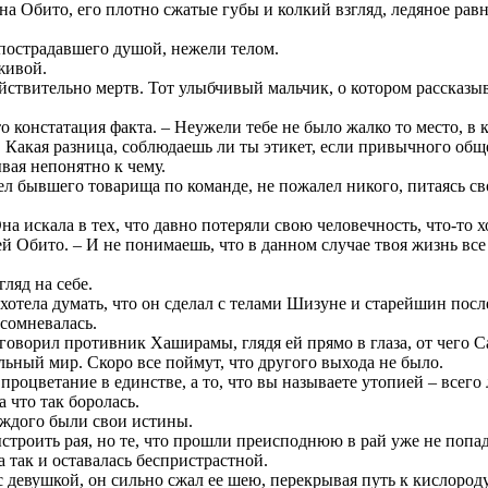
а на Обито, его плотно сжатые губы и колкий взгляд, ледяное ра
пострадавшего душой, нежели телом.
живой.
ействительно мертв. Тот улыбчивый мальчик, о котором рассказыв
то констатация факта. – Неужели тебе не было жалко то место, в 
 Какая разница, соблюдаешь ли ты этикет, если привычного обще
ывая непонятно к чему.
ел бывшего товарища по команде, не пожалел никого, питаясь св
а искала в тех, что давно потеряли свою человечность, что-то 
ей Обито. – И не понимаешь, что в данном случае твоя жизнь все
гляд на себе.
хотела думать, что он сделал с телами Шизуне и старейшин посл
 сомневалась.
говорил противник Хаширамы, глядя ей прямо в глаза, от чего С
ьный мир. Скоро все поймут, что другого выхода не было.
процветание в единстве, а то, что вы называете утопией – всег
а что так боролась.
каждого были свои истины.
ыстроить рая, но те, что прошли преисподнюю в рай уже не попа
а так и оставалась беспристрастной.
с девушкой, он сильно сжал ее шею, перекрывая путь к кислород