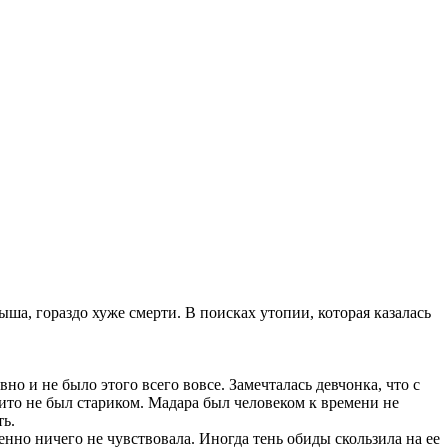
ша, гораздо хуже смерти. В поисках утопии, которая казалась
о и не было этого всего вовсе. Замечталась девчонка, что с
ито не был стариком. Мадара был человеком к времени не
ь.
енно ничего не чувствовала. Иногда тень обиды скользила на ее