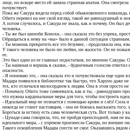
лице, но вскоре место ей заняла странная апатия. Она смотрел
почувствует.
Пока же Сакура видела перед собой обыкновенного инвалида, 
Обито перевел на нее свой взгляд, такой же равнодушный и не
А потом случилось, и Сакура не знала, как и почему. Он был д
человека.
- Ты же был шиноби Конохи, - она сказала это без упрека, прос
Обращаться к нему на «вы» было в данной ситуации странным.
- Ты можешь прекратить все это безумие, - продолжила она, вз
У такого человека не было ни любви, ни жалости. Он не пожал
ее.
Это был один из ее главных недостатков, по мнению Сакуры. Он
- Ты наивная и веришь в сказки, - будничным голосом ответил 
опасности.
- Я понимаю это, - она сказала это и почувствовала еще один вз
Мадара появился в библиотеке так быстро, что Харуно даже не 
тех, кто отличался милосердием к людям. Она в этом просто не
- Поначалу Обито тоже сомневался, как и ты, - равнодушно про
что нужны кардинальные меры для того, чтобы построить идеал
- Идеальный мир не познается с помощью крови и слёз! Сила и 
никогда не станет настоящим, - она не боялась высказать того, з
Бороться за истину есть сама человеческая суть. Вот только у 
- Цунаде-сама говорила, что, не пройдя преисподней, нам не в
идеального мира, - с упреком произнесла Сакура, но внешне он
Такого оскорбления Мадара снести не смог. Оказавшись рядом 