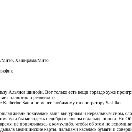
а/Мито, Хаширама/Мито
аркфик
льзу Альянса шиноби. Вот только есть вещи гораздо хуже проигры
утает иллюзию и реальность.
е Katherine San и не менее любимому иллюстратору Sashiko.
рошлая жизнь показалась вмиг вычурным и нереальным сном, словн
 помянули бы молодежь недобрым словом и дальше пошли. Но Об
емя, не привязываясь к кому-либо, чтобы об этом не вспоминат
лядывала медицинские карты, пальцами касалась бумаги и соверш