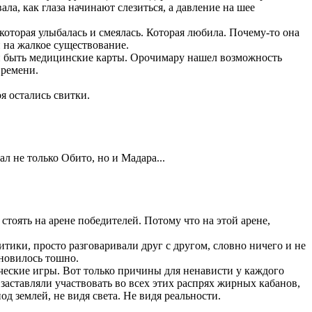
ала, как глаза начинают слезиться, а давление на шее
которая улыбалась и смеялась. Которая любила. Почему-то она
 на жалкое существование.
ыли быть медицинские карты. Орочимару нашел возможность
времени.
оя остались свитки.
л не только Обито, но и Мадара...
стоять на арене победителей. Потому что на этой арене,
итики, просто разговаривали друг с другом, словно ничего и не
ановилось тошно.
ические игры. Вот только причины для ненависти у каждого
 заставляли участвовать во всех этих распрях жирных кабанов,
д землей, не видя света. Не видя реальности.