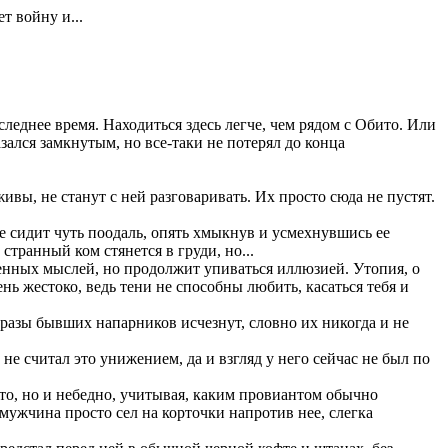
т войну и...
следнее время. Находиться здесь легче, чем рядом с Обито. Или
зался замкнутым, но все-таки не потерял до конца
живы, не станут с ней разговаривать. Их просто сюда не пустят.
ске сидит чуть поодаль, опять хмыкнув и усмехнувшись ее
странный ком стянется в груди, но...
венных мыслей, но продолжит упиваться иллюзией. Утопия, о
ь жестоко, ведь тени не способны любить, касаться тебя и
Образы бывших напарников исчезнут, словно их никогда и не
е считал это унижением, да и взгляд у него сейчас не был по
то, но и небедно, учитывая, каким провиантом обычно
мужчина просто сел на корточки напротив нее, слегка