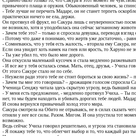
Странно было только то, что Сакура в этот момент не чувствова
привычного плаща и оружия. Обыкновенный человек, за спин
- Тебе лучше не перечить Мадаре, он не станет терпеть оскорб
практически ничего не ела, держи.
Он протянул ей фрукт, но Сакура лишь с неуверенностью посмо
не возникло, хотя и уподобилась она сейчас загнанному живот
- Зачем тебе это? – только и спросила девушка, переводя взгляд
- Потому что даже я понимаю, что жертв уже достаточно, - равн
- Сомневаюсь, что у тебя есть жалость, - вторила ему Сакура,
Если она увидит хоть намек на гнев или ярость, то Харуно не з
- Ты уже убил то, что было мне дорого.
Она откусила маленький кусочек и стала медленно разжевывать,
- И все же у тебя осталась семья. Мать, отец, друзья, - Учиха 
От этого Сакуре стало не по себе.
- Неужели ради этого тебе не стоит бороться за свою жизнь? –
- Зачем ты мне это говоришь? – дрожащим голосом спросила Са
Ученица Сенджу читала здесь скрытую угрозу, ведь бывший на
- У меня есть предложение, - медленно протянул Учиха. – Ты по
нет, то мы будем находить и убивать дорогих тебе людей. Мадар
И снова вернулся привычный холод этого мира.
Сакура смотрела на Обито не отрываясь, не в силах сказать чег
отняли у нее все силы. Разом. Мигом. И она упустила тот мом
возможно.
Ведь сейчас Учиха говорил решительно, и угроза эта становила
- Я покажу тебе то, что облегчит выбор и то, что каждый раз