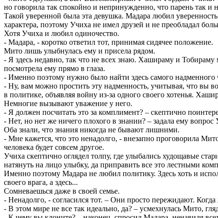
но говорила так спокойно и непринужденно, что парень так и 
Такой уверенной была эта девушка. Мадара любил уверенность в
характера, поэтому Учиха не имел друзей и не преобладал бол
Хотя Учиха и любил одиночество.
- Мадара, - коротко ответил тот, принимая сидячее положение.
Мито лишь улыбнулась ему и присела рядом.
- Я здесь недавно, так что не всех знаю. Хашираму и Тобираму
посмотрела ему прямо в глаза.
- Именно поэтому нужно было найти здесь самого надменного ч
- Ну, вам можно простить эту надменность, учитывая, что вы в
в политике, объявляя войну из-за одного своего хотенья. Хашир
Немногие вызывают уважение у него.
- Я должен посчитать это за комплимент? – скептично поинтер
- Нет, но нет же ничего плохого в знании? – задала ему вопрос 
Оба знали, что знания никогда не бывают лишними.
- Мне кажется, что это ненадолго, - внезапно проговорила Мито,
человека будет совсем другое.
Учиха скептично оглядел толпу, где улыбались худощавые стар
натянуть на лицо улыбку, да приправить все это лестными ком
Именно поэтому Мадара не любил политику. Здесь хоть и испол
своего врага, а здесь...
Сомневаешься даже в своей семье.
- Ненадолго, - согласился тот. – Они просто пережидают. Когд
- В этом мире не все так идеально, да? – усмехнулась Мито, гл
- К чему вы клоните? – наконец, спросил Мадара, ненавидя все