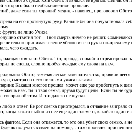
ла сильного страха, хоть Обито и являлся ее врагом. Сейчас он 
ой которого было необыкновенное прошлое.
лений, даже если ты хороший медик, - наконец, проговорил Обито
трела на его протянутую руку. Раньше бы она почувствовала се
ному.
 с фрукта на лицо Учиха.
одушно ответил тот. – Твоя смерть ничего не решит. Сомневаюсь,
 нерешительно принимая зеленое яблоко из его рук и по-прежнему
нала, чего ожидать.
 ожидая ответа от Обито. Тот, правда, спокойно отреагировал н
говорил не спеша, словно пробуя чуждые ему слова на вкус.
 продолжил Обито, замечая легкое замешательство, проявившееся 
кура, смотря на него полными ужаса глазами.
парник Какаши многое прошел, может еще раз прибегнуть к шант
можешь нам, ты и твоя семья, друзья будут целы. Если ты не буд
а говорил об этом. И это далеко не шутки.
о-либо в ответ. Ее рот слегка приоткрылся, а отчаяние заиграло 
ент, когда кто-то выбил из нее еще один элемент, какой-то оди
сь фактом. Если она откажется, то это она убьет свою семью, а 
 ты будешь получать взамен на помощь, - тихо произнес приспеш