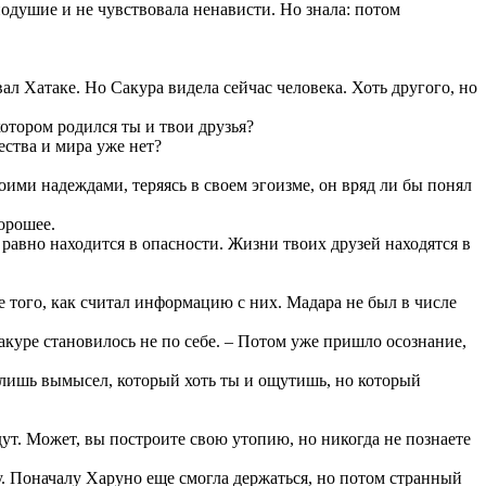
внодушие и не чувствовала ненависти. Но знала: потом
ал Хатаке. Но Сакура видела сейчас человека. Хоть другого, но
котором родился ты и твои друзья?
ства и мира уже нет?
оими надеждами, теряясь в своем эгоизме, он вряд ли бы понял
хорошее.
 равно находится в опасности. Жизни твоих друзей находятся в
е того, как считал информацию с них. Мадара не был в числе
акуре становилось не по себе. – Потом уже пришло осознание,
о лишь вымысел, который хоть ты и ощутишь, но который
дут. Может, вы построите свою утопию, но никогда не познаете
у. Поначалу Харуно еще смогла держаться, но потом странный