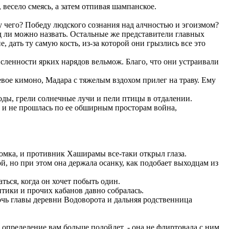
 весело смеясь, а затем отпивая шампанское.
у чего? Победу людского сознания над алчностью и эгоизмом?
д ли можно назвать. Остальные же представители главных
дать ту самую кость, из-за которой они грызлись все это
очисленности ярких нарядов вельмож. Благо, что они устраивали
евое кимоно, Мадара с тяжелым вздохом прилег на траву. Ему
оды, грели солнечные лучи и пели птицы в отдалении.
, и не прошлась по ее обширным просторам война,
комка, и противник Хаширамы все-таки открыл глаза.
, но при этом она держала осанку, как подобает выходцам из
ться, когда он хочет побыть один.
итики и прочих кабанов давно собралась.
дочь главы деревни Водоворота и дальняя родственница
 определение вам больше подойдет, - она не флиртовала с ним,