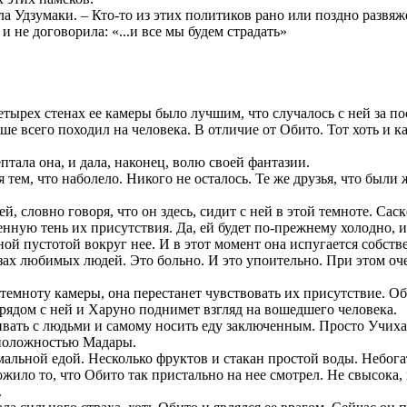
ла Удзумаки. – Кто-то из этих политиков рано или поздно развяже
и не договорила: «...и все мы будем страдать»
етырех стенах ее камеры было лучшим, что случалось с ней за по
е всего походил на человека. В отличие от Обито. Тот хоть и ка
ептала она, и дала, наконец, волю своей фантазии.
 тем, что наболело. Никого не осталось. Те же друзья, что были 
й, словно говоря, что он здесь, сидит с ней в этой темноте. Са
нную тень их присутствия. Да, ей будет по-прежнему холодно, и 
ной пустотой вокруг нее. И в этот момент она испугается собст
ах любимых людей. Это больно. И это упоительно. При этом очен
в темноту камеры, она перестанет чувствовать их присутствие. 
а рядом с ней и Харуно поднимет взгляд на вошедшего человека.
вать с людьми и самому носить еду заключенным. Просто Учиха н
оположностью Мадары.
альной едой. Несколько фруктов и стакан простой воды. Небога
ило то, что Обито так пристально на нее смотрел. Не свысока, 
.