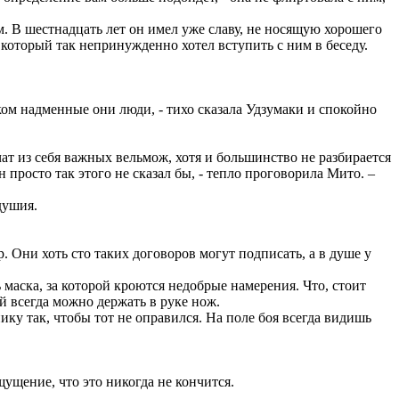
м. В шестнадцать лет он имел уже славу, не носящую хорошего
 который так непринужденно хотел вступить с ним в беседу.
шком надменные они люди, - тихо сказала Удзумаки и спокойно
чат из себя важных вельмож, хотя и большинство не разбирается
 просто так этого не сказал бы, - тепло проговорила Мито. –
душия.
р. Они хоть сто таких договоров могут подписать, а в душе у
маска, за которой кроются недобрые намерения. Что, стоит
й всегда можно держать в руке нож.
ку так, чтобы тот не оправился. На поле боя всегда видишь
щущение, что это никогда не кончится.