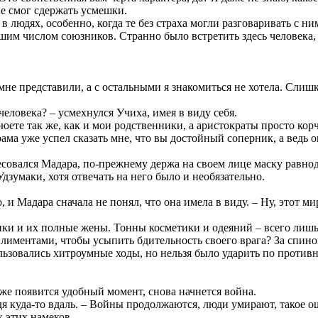
не смог сдержать усмешки.
 людях, особенно, когда те без страха могли разговаривать с ни
ьшим числом союзников. Странно было встретить здесь человека,
 мне представили, а с остальными я знакомиться не хотела. Сли
еловека? – усмехнулся Учиха, имея в виду себя.
оюете так же, как и мои родственники, а аристократы просто кор
ама уже успел сказать мне, что вы достойный соперник, а ведь он
есовался Мадара, по-прежнему держа на своем лице маску равно
Удзумаки, хотя отвечать на него было и необязательно.
 и Мадара сначала не понял, что она имела в виду. – Ну, этот ми
ики и их полные жены. Тонны косметики и одеяний – всего лишь 
плиментами, чтобы усыпить бдительность своего врага? За спино
ьзовались хитроумные ходы, но нельзя было ударить по противни
а же появится удобный момент, снова начнется война.
ядя куда-то вдаль. – Войны продолжаются, люди умирают, такое о
х этих намеков.