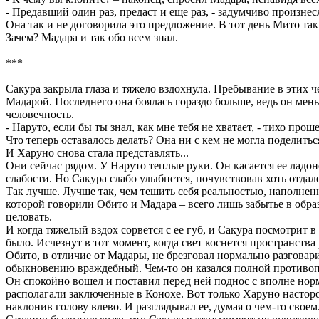
- Предавший один раз, предаст и еще раз, - задумчиво произнес
Она так и не договорила это предложение. В тот день Мито так 
Зачем? Мадара и так обо всем знал.
***
Сакура закрыла глаза и тяжело вздохнула. Пребывание в этих ч
Мадарой. Последнего она боялась гораздо больше, ведь он меньш
человечность.
- Наруто, если бы ты знал, как мне тебя не хватает, - тихо прош
Что теперь оставалось делать? Она ни с кем не могла поделиться
И Харуно снова стала представлять...
Они сейчас рядом. У Наруто теплые руки. Он касается ее ладоне
слабости. Но Сакура слабо улыбнется, почувствовав хоть отдале
Так лучше. Лучше так, чем тешить себя реальностью, наполнен
которой говорили Обито и Мадара – всего лишь забытье в образ
целовать.
И когда тяжелый вздох сорвется с ее губ, и Сакура посмотрит 
было. Исчезнут в тот момент, когда свет коснется пространств
Обито, в отличие от Мадары, не брезговал нормально разговари
обыкновению враждебный. Чем-то он казался полной против
Он спокойно вошел и поставил перед ней поднос с вполне норм
располагали заключенные в Конохе. Вот только Харуно насторож
наклонив голову влево. И разглядывал ее, думая о чем-то своем