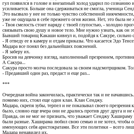
гул появился в голове и внезапный холод ударил по сознанию и 
усиливается. Больше она сдерживаться не смогла, ученица Сен
Это вызвало у нее не только чувство собственной никчемности
уже не ощущала в себе прежнего огня жизни. Нет, это была не
- Твоя смелость стоит наряду с твоей глупостью, - холодно п
связывать свою душу и новое тело. Мне нужно узнать, как он э
Бывший товарищ Какаши кивнул и, подойдя к Сакуре, сильно сх
- Я отведу ее в камеру и отдам приказы. Что касается Эдо Тенс
Мадара все понял без дальнейших пояснений.
- Я заберу их.
Бросив на девчонку взгляд, наполненный презрением, против
А Сакура...
Сакура просто молча последовала за своим надсмотрщиком. Толь
- Предавший один раз, предаст и еще раз...
***
Очередная война закончилась, практически так и не начавшись.
помимо них, стоял еще один клан. Клан Сенджу.
Мадара, скрепя зубы, терпел и не показывал своего презрения 
было, словно еще вчера они не дрались против друг друга и не
Правда, он не мог не признать, что уважает Сенджу Хашираму 
были разные. Хаширама любил свою семью и не хотел, чтобы она
именующих себя аристократами. Все эти политики – всего лишь 
Мадара ненавидел их.