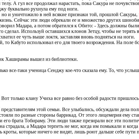
телу. А гул все продолжал нарастать, пока Сакура не почувствов
джу буквально рухнула ему под ноги.
, но и уничтожило в ней всякие признаки той, прошлой Сакуры, 
 жизнь. Сейчас эти люди обрекали ее и множество других шиноби
роговорил Мадара, а потом обратился к Обито: - Здесь должны б
то сделал. Используй оставшихся клонов Зетцу, чтобы не терять 
ватил ее чуть выше локтя, заставляя вновь подняться на ноги.
ей, то Кабуто использовал его для твоего возрождения. На поле б
ник Хаширамы вышел из библиотеки.
ко все-таки ученица Сенджу кое-что сказала ему. То, что услыша
 Вот только клану Учиха все равно без особой радости пришлось 
к представителям этой семьи. Все улыбались, обсуждали дела пол
 стояли по разные стороны баррикад. От этого лицемерия ему ст
и его брата Тобираму. Эти люди также презирали все эти полит
 страдала, а Мадара терпеть не мог, когда им помыкали и когда
кроты, которые ничего не видят, лишь роют дальше себе пути по