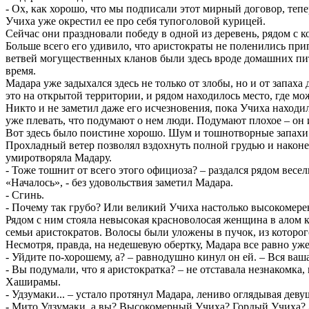
- Ох, как хорошо, что мы подписали этот мирный договор, тепер
Учиха уже окрестил ее про себя тупоголовой курицей.
Сейчас они праздновали победу в одной из деревень, рядом с 
Больше всего его удивило, что аристократы не поленились при
ветвей могущественных кланов были здесь вроде домашних питом
время.
Мадара уже задыхался здесь не только от злобы, но и от запаха
это на открытой территории, и рядом находилось место, где м
Никто и не заметил даже его исчезновения, пока Учиха находил
уже плевать, что подумают о нем люди. Подумают плохое – он 
Вот здесь было поистине хорошо. Шум и тошнотворные запахи 
Прохладный ветер позволял вздохнуть полной грудью и наконец
умиротворяла Мадару.
- Тоже тошнит от всего этого официоза? – раздался рядом весе
«Началось», - без удовольствия заметил Мадара.
- Сгинь.
- Почему так грубо? Или великий Учиха настолько высокомерен
Рядом с ним стояла невысокая красноволосая женщина в алом к
семьи аристократов. Волосы были уложены в пучок, из которого
Несмотря, правда, на недешевую обертку, Мадара все равно уже
- Уйдите по-хорошему, а? – равнодушно кинул он ей. – Вся ваш
- Вы подумали, что я аристократка? – не отставала незнакомка
Хаширамы.
- Удзумаки... – устало протянул Мадара, лениво оглядывая деву
- Мито Удзумаки, а вы? Высокомерный Учиха? Гордый Учиха? Эт