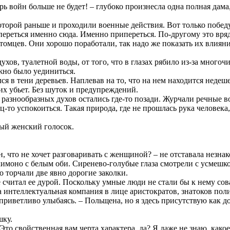
ь войн больше не будет! – глубоко произнесла одна полная дама,
которой раньше и проходили военные действия. Вот только побед
переться именно сюда. Именно припереться. По-другому это вря
цев. Они хорошо поработали, так надо же показать их влияние, 
 духов, туалетной воды, от того, что в глазах рябило из-за мног
ожно было уединиться.
ся в тени деревьев. Наплевав на то, что на нем находится недеш
их убьет. Без шуток и предупреждений.
разнообразных духов остались где-то позади. Журчали речные в
-то успокоиться. Такая природа, где не прошлась рука человека
лый женский голосок.
, что не хочет разговаривать с женщиной? – не отставала незна
имоно с белым оби. Сиренево-голубые глаза смотрели с усмешкой
 торчали две явно дорогие заколки.
 считал ее дурой. Поскольку умные люди не стали бы к нему сова
а интеллектуальная компания в лице аристократов, знатоков пол
, приветливо улыбаясь. – Польщена, но я здесь присутствую как 
шку.
о свойственная вам черта характера, да? Я даже не знаю, какое