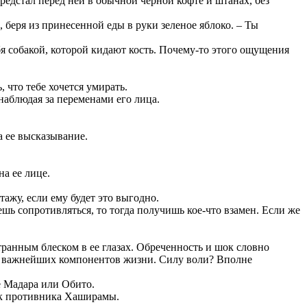
предстал перед ней в обычной черной кофте и штанах, без
, беря из принесенной еды в руки зеленое яблоко. – Ты
бя собакой, которой кидают кость. Почему-то этого ощущения
 что тебе хочется умирать.
 наблюдая за переменами его лица.
а ее высказывание.
на ее лице.
ажу, если ему будет это выгодно.
ешь сопротивляться, то тогда получишь кое-что взамен. Если же
странным блеском в ее глазах. Обреченность и шок словно
н из важнейших компонентов жизни. Силу воли? Вполне
не Мадара или Обито.
ник противника Хаширамы.