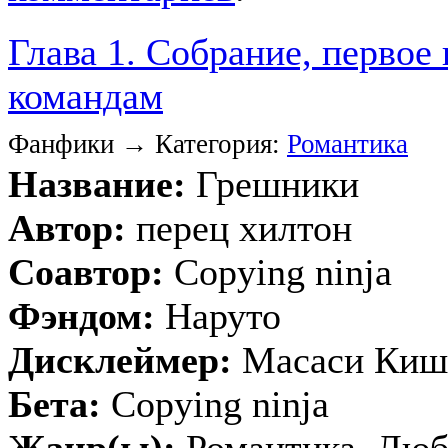
Глава 1. Собрание, первое
командам
Фанфики → Категория:
Романтика
Название:
Грешники
Автор:
перец хилтон
Соавтор:
Copying ninja
Фэндом:
Наруто
Дисклеймер:
Масаси Киш
Бета:
Copying ninja
Жанр(ы):
Романтика, Любо