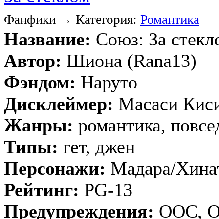
Фанфики → Категория:
Романтика
Название:
Союз: За стекл
Автор:
Шиона (Rana13)
Фэндом:
Наруто
Дисклеймер:
Масаси Кис
Жанры:
романтика, повсе
Типы:
гет, джен
Персонажи:
Мадара/Хина
Рейтинг:
PG-13
Предупреждения:
ООС, 