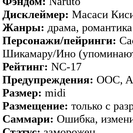
Фэндом:
Naruto
Дисклеймер:
Масаси Кис
Жанры:
драма, романтика
Персонажи/пейринги:
Сас
Шикамару/Ино (упоминают
Рейтинг:
NC-17
Предупреждения:
OOC, A
Размер:
midi
Размещение:
только с раз
Саммари:
Ошибка, измени
Статус:
заморожен