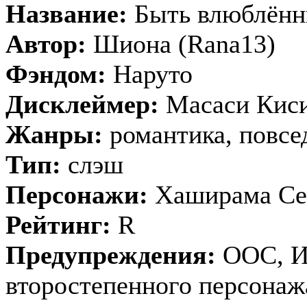
Название:
Быть влюблённ
Автор:
Шиона (Rana13)
Фэндом:
Наруто
Дисклеймер:
Масаси Кис
Жанры:
романтика, повсе
Тип:
слэш
Персонажи:
Хаширама Се
Рейтинг:
R
Предупреждения:
OOC, Ин
второстепенного персонаж