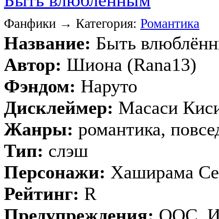
Фанфики → Категория:
Романтика
Название:
Быть влюблённ
Автор:
Шиона (Rana13)
Фэндом:
Наруто
Дисклеймер:
Масаси Кис
Жанры:
романтика, повсе
Тип:
слэш
Персонажи:
Хаширама Се
Рейтинг:
R
Предупреждения:
OOC, Ин