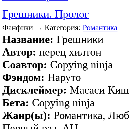
Грешники. Пролог
Фанфики → Категория:
Романтика
Название:
Грешники
Автор:
перец хилтон
Соавтор:
Copying ninja
Фэндом:
Наруто
Дисклеймер:
Масаси Киш
Бета:
Copying ninja
Жанр(ы):
Романтика, Любо
Первый раз, AU