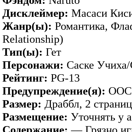
Дисклеймер:
Масаси Кис
Жанр(ы):
Романтика, Флаф
Relationship)
Тип(ы):
Гет
Персонажи:
Саске Учиха/
Рейтинг:
PG-13
Предупреждение(я):
OOC
Размер:
Драббл, 2 страниц
Размещение:
Уточнять у а
Содержание:
— Грязно иг