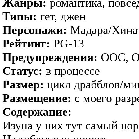
Жанры:
романтика, повсе
Типы:
гет, джен
Персонажи:
Мадара/Хинат
Рейтинг:
PG-13
Предупреждения:
ООС, 
Статус:
в процессе
Размер:
цикл драбблов/ми
Размещение:
с моего раз
Содержание:
Изуна у них тут самый но
На табличках пишет.