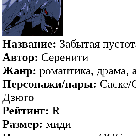
Название:
Забытая пустот
Автор:
Серенити
Жанр:
романтика, драма, 
Персонажи/пары:
Саске/С
Дзюго
Рейтинг:
R
Размер:
миди