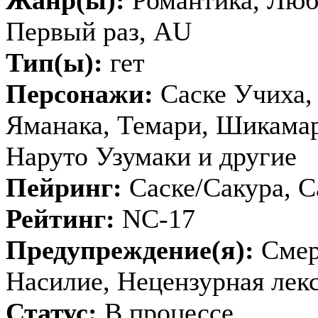
Первый раз, AU
Тип(ы):
гет
Персонажи:
Саске Учиха,
Яманака, Темари, Шикама
Наруто Узумаки и другие
Пейринг:
Саске/Сакура, 
Рейтинг:
NC-17
Предупреждение(я):
Смер
Насилие, Нецензурная лек
Статус:
В процессе