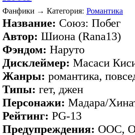
Фанфики → Категория:
Романтика
Название:
Союз: Побег
Автор:
Шиона (Rana13)
Фэндом:
Наруто
Дисклеймер:
Масаси Кис
Жанры:
романтика, повсе
Типы:
гет, джен
Персонажи:
Мадара/Хинат
Рейтинг:
PG-13
Предупреждения:
ООС, 