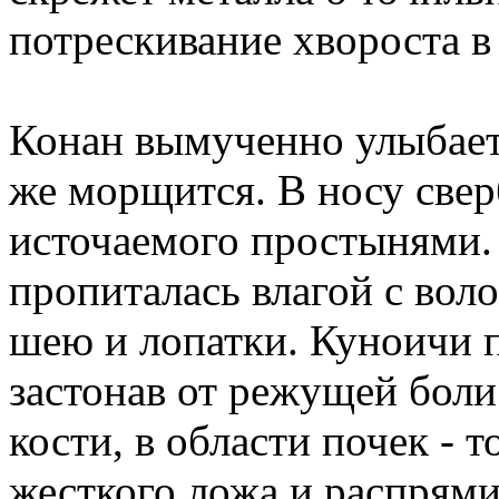
потрескивание хвороста в 
Конан вымученно улыбает
же морщится. В носу свер
источаемого простынями.
пропиталась влагой с вол
шею и лопатки. Куноичи п
застонав от режущей боли
кости, в области почек - т
жесткого ложа и распрями