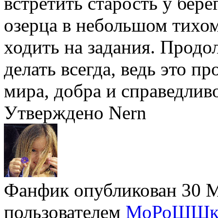
встретить старость у бер
озерца в небольшом тихо
ходить на задания. Продо
делать всегда, ведь это п
мира, добра и справедливо
Утверждено Nern
Фанфик опубликован 30 Ма
пользователем
МоРоШШк