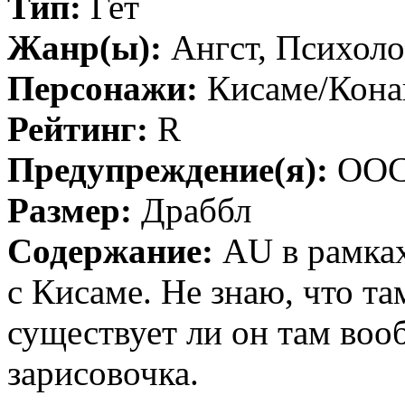
Тип:
Гет
Жанр(ы):
Ангст, Психоло
Персонажи:
Кисаме/Кона
Рейтинг:
R
Предупреждение(я):
OO
Размер:
Драббл
Содержание:
AU в рамках
с Кисаме. Не знаю, что т
существует ли он там воо
зарисовочка.