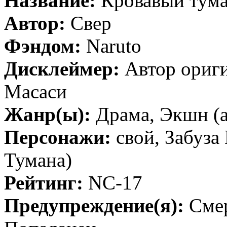
Название:
Кровавый тум
Автор:
Свер
Фэндом:
Naruto
Дисклеймер:
Автор ориги
Масаси
Жанр(ы):
Драма, Экшн (a
Персонажи:
свой, Забуза
Тумана)
Рейтинг:
NC-17
Предупреждение(я):
Смер